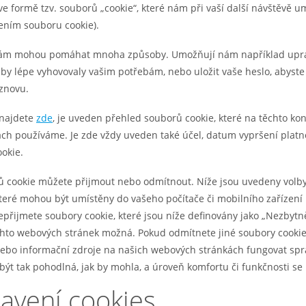
ve formě tzv. souborů „cookie“, které nám při vaší další návštěvě u
čtením souboru cookie).
nám mohou pomáhat mnoha způsoby. Umožňují nám například upra
by lépe vyhovovaly vašim potřebám, nebo uložit vaše heslo, abyste
znovu.
 najdete
zde
, je uveden přehled souborů cookie, které na těchto ko
ch používáme. Je zde vždy uveden také účel, datum vypršení platno
okie.
ů cookie můžete přijmout nebo odmítnout. Níže jsou uvedeny volb
teré mohou být umístěny do vašeho počítače či mobilního zařízení 
přijmete soubory cookie, které jsou níže definovány jako „Nezbyt
chto webových stránek možná. Pokud odmítnete jiné soubory cookie
nebo informační zdroje na našich webových stránkách fungovat spr
ýt tak pohodlná, jak by mohla, a úroveň komfortu či funkčnosti se 
tavení cookies