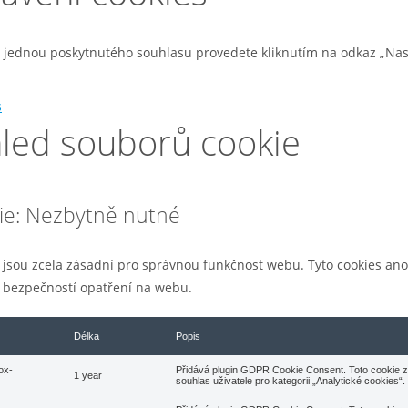
 jednou poskytnutého souhlasu provedete kliknutím na odkaz „Nas
s
hled souborů cookie
rie: Nezbytně nutné
 jsou zcela zásadní pro správnou funkčnost webu. Tyto cookies ano
a bezpečností opatření na webu.
Délka
Popis
ox-
Přidává plugin GDPR Cookie Consent. Toto cookie
1 year
souhlas uživatele pro kategorii „Analytické cookies“.