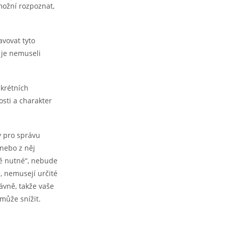
možní rozpoznat,
vovat tyto
 je nemuseli
nkrétních
sti a charakter
y pro správu
nebo z něj
ně nutné“, nebude
, nemusejí určité
ávně, takže vaše
může snížit.