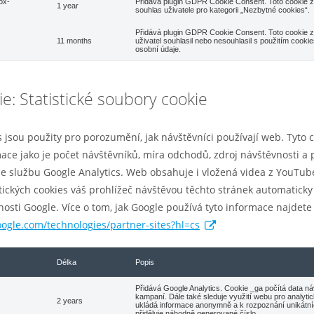
ox-
Přidává plugin GDPR Cookie Consent. Toto cookie
1 year
souhlas uživatele pro kategorii „Nezbytné cookies“.
Přidává plugin GDPR Cookie Consent. Toto cookie
11 months
uživatel souhlasil nebo nesouhlasil s použitím cook
osobní údaje.
ie: Statistické soubory cookie
s jsou použity pro porozumění, jak návštěvníci používají web. Tyto
ace jako je počet návštěvníků, míra odchodů, zdroj návštěvnosti a
 službu Google Analytics. Web obsahuje i vložená videa z YouTub
ických cookies váš prohlížeč návštěvou těchto stránek automaticky
osti Google. Více o tom, jak Google používá tyto informace najdete
google.com/technologies/partner-sites?hl=cs
Délka
Popis
Přidává Google Analytics. Cookie _ga počítá data ná
kampaní. Dále také sleduje využití webu pro analytic
2 years
ukládá informace anonymně a k rozpoznání unikátn
přiděluje náhodně generované číslo.