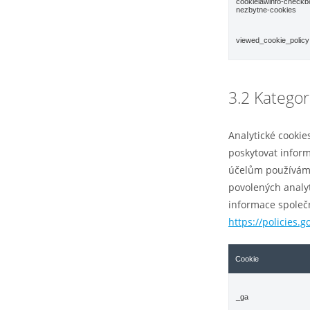
cookielawinfo-checkb
nezbytne-cookies
viewed_cookie_policy
3.2 Kategor
Analytické cookie
poskytovat inform
účelům používáme
povolených analyt
informace společn
https://policies.
Cookie
_ga