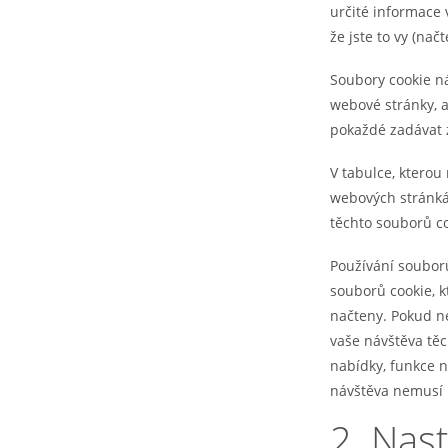
určité informace 
že jste to vy (na
Soubory cookie 
webové stránky, a
pokaždé zadávat 
V tabulce, kterou
webových stránká
těchto souborů co
Používání soubor
souborů cookie, k
načteny. Pokud ne
vaše návštěva tě
nabídky, funkce 
návštěva nemusí b
2. Nas