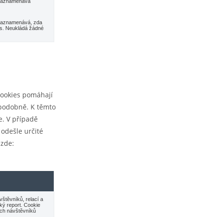
 zaznamenává
 zaznamenává, zda
ies. Neukládá žádné
 cookies pomáhají
 podobně. K těmto
e. V případě
 odešle určité
 zde:
vštěvníků, relací a
ký report. Cookie
ích návštěvníků