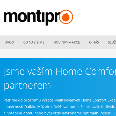
ÚVOD
CO NABÍZÍME
NOVINKY A AKCE
O NÁS
SLUŽ
Jsme vaším Home Comfor
partnerem
Patříme do programu vysoce kvalifikovaných Home Comfort Expe
společnosti Daikin. Můžete důvěřovat tomu, že pro vaše individu
či vytápění domu nebo bytu vždy navrhneme optimální řešení. 