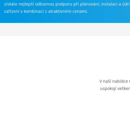
získáte nejlepší odbornou podporu při plánování, instalaci a údr
zařízení v kombinaci s atraktivními cenami.
V naší nabídce 
uspokojí vešker